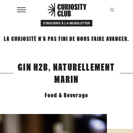
Aller
au
Recher
Recher
contenu
S'INSCRIRE À LA NEWSLETTER
À LA UNE
LA CURIOSITÉ N'A PAS FINI DE NOUS FAIRE AVANCER.
CLUBS
EVENTS
GIN H2B, NATURELLEMENT
RESSOURCES
MARIN
ESHOP
Food & Beverage
À PROPOS