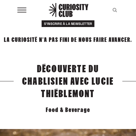
Aller
au
Recher
Recher
contenu
S'INSCRIRE À LA NEWSLETTER
À LA UNE
LA CURIOSITÉ N'A PAS FINI DE NOUS FAIRE AVANCER.
CLUBS
EVENTS
DÉCOUVERTE DU
RESSOURCES
CHABLISIEN AVEC LUCIE
ESHOP
THIÉBLEMONT
À PROPOS
Food & Beverage