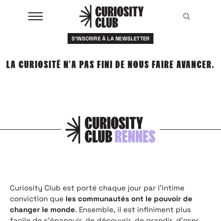
Aller
au
Recher
Recher
contenu
S'INSCRIRE À LA NEWSLETTER
À LA UNE
LA CURIOSITÉ N'A PAS FINI DE NOUS FAIRE AVANCER.
CLUBS
EVENTS
RESSOURCES
ESHOP
À PROPOS
Curiosity Club est porté chaque jour par l’intime
conviction que
les communautés ont le pouvoir de
changer le monde
. Ensemble, il est infiniment plus
facile de s’épanouir, de découvrir, de grandir, d’oser,