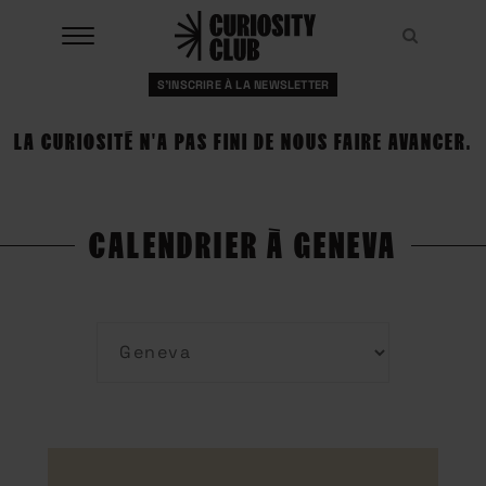
Aller
au
Recher
Recher
contenu
S'INSCRIRE À LA NEWSLETTER
À LA UNE
LA CURIOSITÉ N'A PAS FINI DE NOUS FAIRE AVANCER.
CLUBS
EVENTS
CALENDRIER À GENEVA
RESSOURCES
ESHOP
À PROPOS