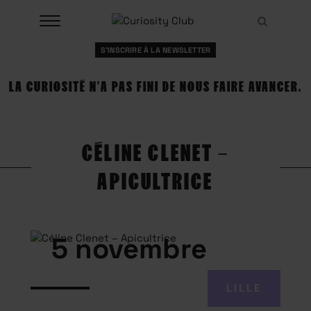
Aller
Recher
au
Recher
contenu
S'INSCRIRE À LA NEWSLETTER
À LA UNE
LA CURIOSITÉ N'A PAS FINI DE NOUS FAIRE AVANCER.
CLUBS
EVENTS
CÉLINE CLENET –
RESSOURCES
APICULTRICE
ESHOP
À PROPOS
5 novembre
LILLE