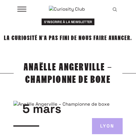
Aller
Recher
au
Recher
contenu
S'INSCRIRE À LA NEWSLETTER
À LA UNE
LA CURIOSITÉ N'A PAS FINI DE NOUS FAIRE AVANCER.
CLUBS
EVENTS
ANAËLLE ANGERVILLE –
RESSOURCES
CHAMPIONNE DE BOXE
ESHOP
À PROPOS
5 mars
LYON