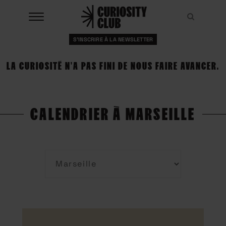
Aller
au
Recher
Recher
contenu
S'INSCRIRE À LA NEWSLETTER
À LA UNE
LA CURIOSITÉ N'A PAS FINI DE NOUS FAIRE AVANCER.
CLUBS
EVENTS
CALENDRIER À MARSEILLE
RESSOURCES
ESHOP
À PROPOS