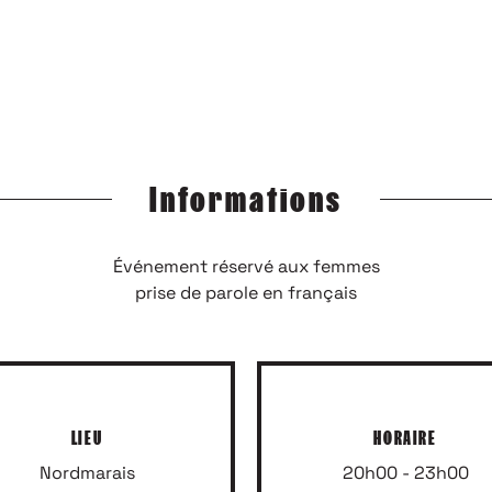
SPIRÉE, SURPRISE, EMBALLÉE, OU TOUT SIMPLEMENT NE
Inscrivez-vous à notre newsletter
Informations
Événement réservé aux femmes
prise de parole en français
LIEU
HORAIRE
Nordmarais
20h00 - 23h00