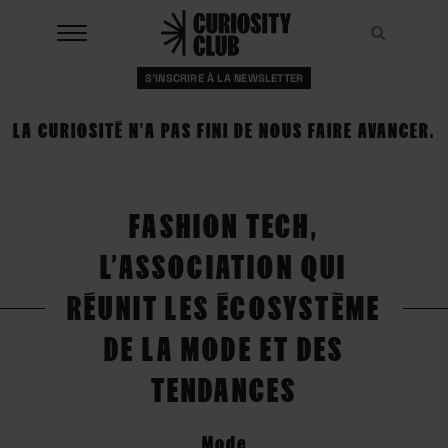
Aller
au
Recher
Recher
contenu
S'INSCRIRE À LA NEWSLETTER
À LA UNE
LA CURIOSITÉ N'A PAS FINI DE NOUS FAIRE AVANCER.
CLUBS
EVENTS
FASHION TECH,
RESSOURCES
L’ASSOCIATION QUI
ESHOP
RÉUNIT LES ÉCOSYSTÈME
DE LA MODE ET DES
À PROPOS
TENDANCES
Mode