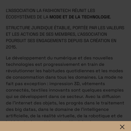
L’ASSOCIATION LA FASHIONTECH RÉUNIT LES
ÉCOSYSTÈMES DE LA
MODE ET DE LA TECHNOLOGIE
.
STRUCTURE JURIDIQUE ÉTABLIE, PORTÉE PAR LES VALEURS
ET LES ACTIONS DE SES MEMBRES, L’ASSOCIATION
POURSUIT SES ENGAGEMENTS DEPUIS SA CRÉATION EN
2015.
Le développement du numérique et des nouvelles
technologies est progressivement en train de
révolutionner les habitudes quotidiennes et les modes
de consommation dans tous les domaines. La mode ne
fait pas exception : impression 3D, vêtements
connectés, textiles innovants sont quelques exemples
qui se développent dans ce secteur. Avec la diffusion
de l’internet des objets, les progrès dans le traitement
des big datas, dans le domaine de l’intelligence
artificielle, de la réalité virtuelle, de la robotique et de
la biologie de synthèse et moléculaire, les
combinaisons entre mode et technologie vont