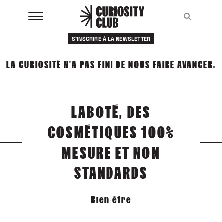
Aller
au
Recher
Recher
contenu
S'INSCRIRE À LA NEWSLETTER
À LA UNE
LA CURIOSITÉ N'A PAS FINI DE NOUS FAIRE AVANCER.
CLUBS
EVENTS
LABOTÉ, DES
RESSOURCES
COSMÉTIQUES 100%
ESHOP
MESURE ET NON
STANDARDS
À PROPOS
Bien-être