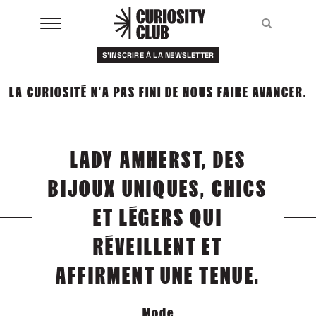
Aller
au
Recher
Recher
contenu
S'INSCRIRE À LA NEWSLETTER
À LA UNE
LA CURIOSITÉ N'A PAS FINI DE NOUS FAIRE AVANCER.
CLUBS
EVENTS
LADY AMHERST, DES
RESSOURCES
BIJOUX UNIQUES, CHICS
ESHOP
ET LÉGERS QUI
RÉVEILLENT ET
À PROPOS
AFFIRMENT UNE TENUE.
Mode