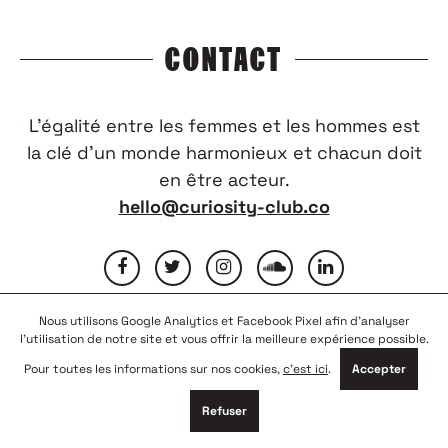
CONTACT
L’égalité entre les femmes et les hommes est
la clé d’un monde harmonieux et chacun doit
en être acteur.
hello@curiosity-club.co
Nous utilisons Google Analytics et Facebook Pixel afin d'analyser
FAQ
CONTACTEZ-NOUS
MENTIONS LÉGALES
l'utilisation de notre site et vous offrir la meilleure expérience possible.
CONDITIONS GÉNÉRALES D’UTILISATION
NOUS REJOINDRE
Pour toutes les informations sur nos cookies,
c'est ici
.
Accepter
PARTENAIRES
Refuser
© COPYRIGHT 2026
CURIOSITY CLUB
-