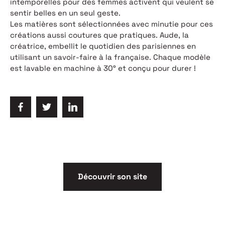
intemporelles pour des femmes activent qui veulent se
sentir belles en un seul geste.
Les matières sont sélectionnées avec minutie pour ces
créations aussi coutures que pratiques. Aude, la
créatrice, embellit le quotidien des parisiennes en
utilisant un savoir-faire à la française. Chaque modèle
est lavable en machine à
30
° et conçu pour durer !
POUR ÊTRE INSPIRÉE, SURPRISE, EMBALLÉE, OU
TOUT SIMPLEMENT NE RIEN MANQUER
Découvrir son site
Inscrivez-vous à notre newsletter