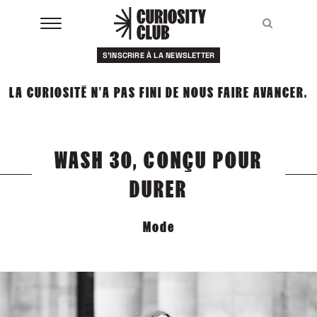
Aller
au
Recher
Recher
contenu
S'INSCRIRE À LA NEWSLETTER
À LA UNE
LA CURIOSITÉ N'A PAS FINI DE NOUS FAIRE AVANCER.
CLUBS
EVENTS
WASH 30, CONÇU POUR
RESSOURCES
DURER
ESHOP
Mode
À PROPOS