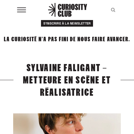
Aller
au
Recher
Recher
contenu
S'INSCRIRE À LA NEWSLETTER
À LA UNE
LA CURIOSITÉ N'A PAS FINI DE NOUS FAIRE AVANCER.
CLUBS
EVENTS
SYLVAINE FALIGANT –
RESSOURCES
METTEURE EN SCÈNE ET
ESHOP
RÉALISATRICE
À PROPOS