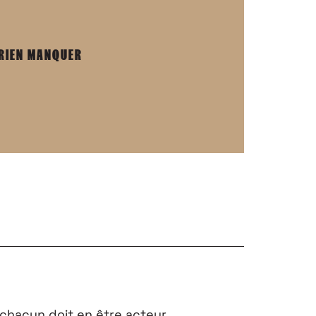
 RIEN MANQUER
chacun doit en être acteur.