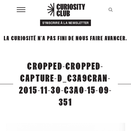
Aller
au
Recher
Recher
contenu
S'INSCRIRE À LA NEWSLETTER
À LA UNE
LA CURIOSITÉ N'A PAS FINI DE NOUS FAIRE AVANCER.
CLUBS
EVENTS
CROPPED-CROPPED-
RESSOURCES
CAPTURE-D_C3A9CRAN-
ESHOP
2015-11-30-C3A0-15-09-
351
À PROPOS