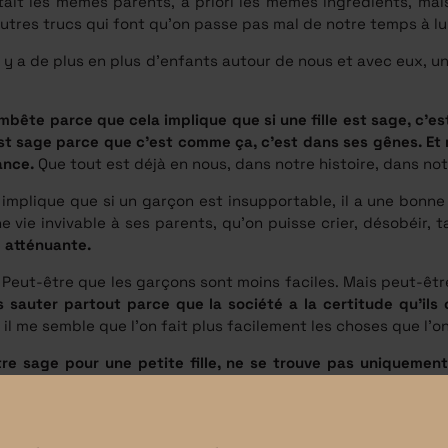
’était les mêmes parents, à priori les mêmes ingrédients, ma
’autres trucs qui font qu’on passe pas mal de notre temps à l
il y a de plus en plus d’enfants autour de nous et avec eux, u
bête parce que cela implique que si une fille est sage, c’est
e est sage parce que c’est comme ça, c’est dans ses gênes. Et 
ance.
Que tout est déjà en nous, dans notre histoire, dans no
implique que si un garçon est insupportable, il a une bonne
vie invivable à ses parents, qu’on puisse crier, désobéir, ta
e atténuante.
. Peut-être que les garçons sont moins faciles. Mais peut-êtr
s sauter partout parce que la société a la certitude qu’il
, il me semble que l’on fait plus facilement les choses que l’o
être sage pour une petite fille, ne se trouve pas uniqueme
 l’évolution nous a changé physiquement, nous les humains,
filles et parfois, je fais semblant de ne pas voir qu’elles f