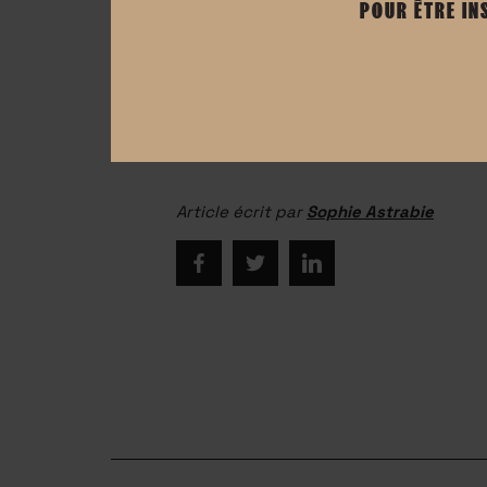
POUR ÊTRE IN
reprendre. Parce que j’ai la flemme.
Al
faites, parfois, moi aussi
. Que “la faut
lâches.
Mais il faut arrêter de prononcer ces
Ces phrases qui font presque s’excuser l
Article écrit par
Sophie Astrabie
онлайн