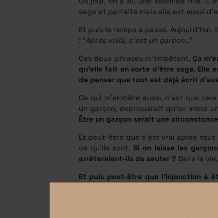
Un jour, on a eu une seconde fille. C
sage et parfaite mais elle est aussi d
Et puis le temps a passé. Aujourd’hui, 
: “
Après voilà, c’est un garçon
…”.
Ces deux phrases m’embêtent.
Ça m’em
qu’elle fait en sorte d’être sage. Ell
de penser que tout est déjà écrit d’av
Ce qui m’embête aussi, c’est que cela 
un garçon, expliquerait qu’on mène une 
Être un garçon serait une circonstanc
Et peut-être que c’est vrai après tout
ce qu’ils sont.
Si on laisse les garçon
arrêteraient-ils de sauter ?
Dans la vie
Et puis peut-être que l’injonction à 
celles qui nous ont précédés
. Car si
psychiquement ?
Je n’ai pas de garçons mais j’ai deux 