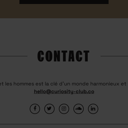
CONTACT
 et les hommes est la clé d’un monde harmonieux et 
hello@curiosity-club.co
OUS
MENTIONS LÉGALES
CONDITIONS GÉNÉRALES D’UTILISATION
NOUS REJO