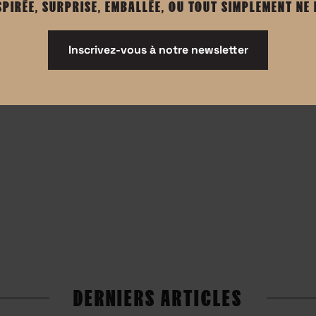
SPIRÉE, SURPRISE, EMBALLÉE, OU TOUT SIMPLEMENT NE
ors j’imagine assez facilement, que si j’avais un garçon je m
e à la nature humaine” aurait bon dos car la plupart des pare
Inscrivez-vous à notre newsletter
 phrases qui nous enferment. Ces phrases qui en restreignen
es parents des petites filles de ne pas avoir une vie si diffic
 заявка на ипотеку во все банки
DERNIERS ARTICLES