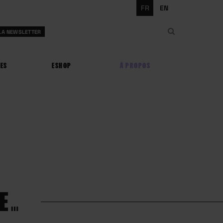
FR
EN
Rechercher
 LA NEWSLETTER
Rechercher
ES
ESHOP
À PROPOS
E…