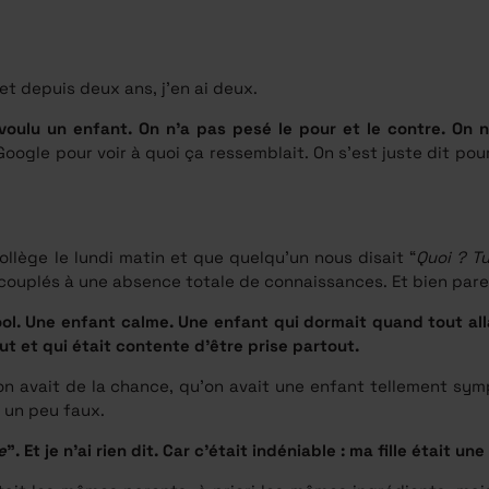
 et depuis deux ans, j’en ai deux.
a voulu un enfant. On n’a pas pesé le pour et le contre. On 
oogle pour voir à quoi ça ressemblait. On s’est juste dit pourq
llège le lundi matin et que quelqu’un nous disait “
Quoi ? Tu
 couplés à une absence totale de connaissances. Et bien parei
l. Une enfant calme. Une enfant qui dormait quand tout allait
t et qui était contente d’être prise partout.
on avait de la chance, qu’on avait une enfant tellement symp
i un peu faux.
e
”. Et je n’ai rien dit. Car c’était indéniable : ma fille était une f