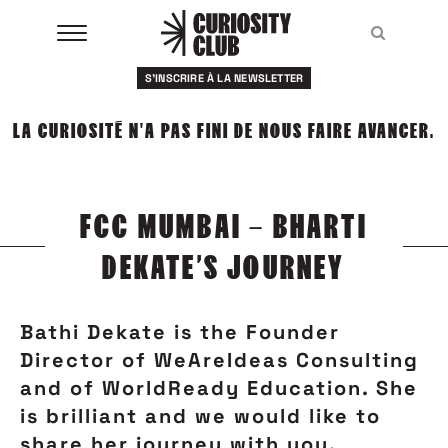
Aller
au
Recher
Recher
contenu
S'INSCRIRE À LA NEWSLETTER
À LA UNE
LA CURIOSITÉ N'A PAS FINI DE NOUS FAIRE AVANCER.
CLUBS
EVENTS
FCC MUMBAI – BHARTI
RESSOURCES
DEKATE’S JOURNEY
ESHOP
Bathi Dekate is the Founder
À PROPOS
Director of WeAreIdeas Consulting
and of WorldReady Education. She
is brilliant and we would like to
share her journey with you.