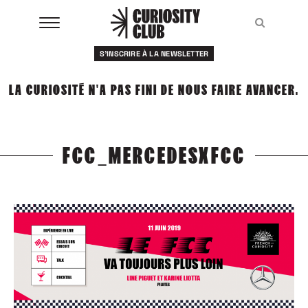
Aller
au
Recher
Recher
contenu
S'INSCRIRE À LA NEWSLETTER
À LA UNE
LA CURIOSITÉ N'A PAS FINI DE NOUS FAIRE AVANCER.
CLUBS
EVENTS
FCC_MERCEDESXFCC
RESSOURCES
ESHOP
À PROPOS