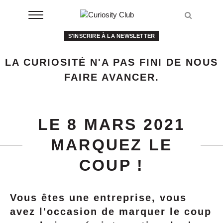
Aller
Recher
au
Recher
contenu
S'INSCRIRE À LA NEWSLETTER
À LA UNE
LA CURIOSITÉ N'A PAS FINI DE NOUS
CLUBS
FAIRE AVANCER.
EVENTS
RESSOURCES
LE 8 MARS 2021
MARQUEZ LE
ESHOP
COUP !
À PROPOS
Vous êtes une entreprise, vous
avez l'occasion de marquer le coup