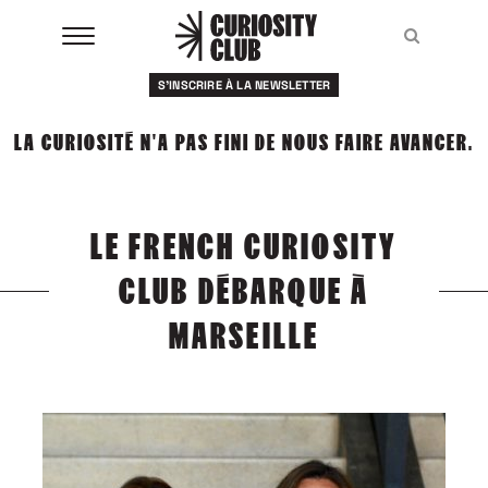
Aller
au
Recher
Recher
contenu
S'INSCRIRE À LA NEWSLETTER
À LA UNE
LA CURIOSITÉ N'A PAS FINI DE NOUS FAIRE AVANCER.
CLUBS
EVENTS
LE FRENCH CURIOSITY
RESSOURCES
CLUB DÉBARQUE À
ESHOP
MARSEILLE
À PROPOS