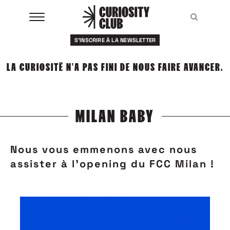
Aller
au
Recher
Recher
contenu
S'INSCRIRE À LA NEWSLETTER
À LA UNE
LA CURIOSITÉ N'A PAS FINI DE NOUS FAIRE AVANCER.
CLUBS
EVENTS
MILAN BABY
RESSOURCES
Nous vous emmenons avec nous
ESHOP
assister à l'opening du FCC Milan !
À PROPOS