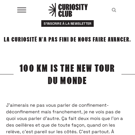
Aller
au
Recher
Recher
contenu
S'INSCRIRE À LA NEWSLETTER
À LA UNE
LA CURIOSITÉ N'A PAS FINI DE NOUS FAIRE AVANCER.
CLUBS
EVENTS
100 KM IS THE NEW TOUR
RESSOURCES
DU MONDE
ESHOP
À PROPOS
J’aimerais ne pas vous parler de confinement-
déconfinement mais franchement, je ne vois pas de
quoi vous parler d’autre. Ça fait deux mois que l’on a
des oeillères et que de toute façon, quand on les
relève, c’est pareil sur les côtés. C’est partout. À