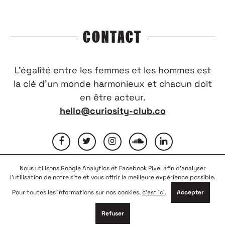
CONTACT
L’égalité entre les femmes et les hommes est
la clé d’un monde harmonieux et chacun doit
en être acteur.
hello@curiosity-club.co
Nous utilisons Google Analytics et Facebook Pixel afin d'analyser
FAQ
CONTACTEZ-NOUS
MENTIONS LÉGALES
l'utilisation de notre site et vous offrir la meilleure expérience possible.
CONDITIONS GÉNÉRALES D’UTILISATION
NOUS REJOINDRE
Pour toutes les informations sur nos cookies,
c'est ici
.
Accepter
PARTENAIRES
Refuser
© COPYRIGHT 2026
CURIOSITY CLUB
-