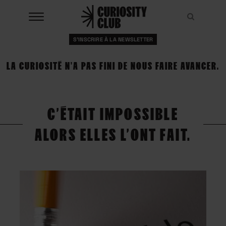
Aller
au
Recher
Recher
contenu
S'INSCRIRE À LA NEWSLETTER
À LA UNE
LA CURIOSITÉ N'A PAS FINI DE NOUS FAIRE AVANCER.
CLUBS
EVENTS
C’ÉTAIT IMPOSSIBLE
RESSOURCES
ALORS ELLES L’ONT FAIT.
ESHOP
À PROPOS