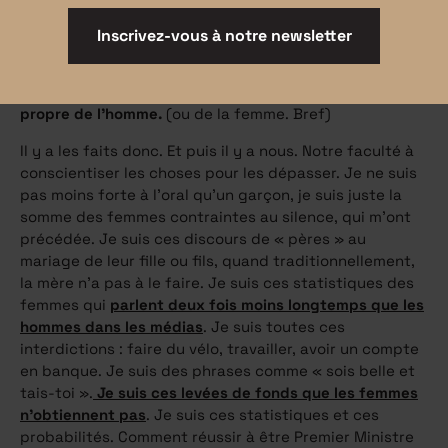
Or comme le dit P.-M. Baudonnière, directeur de
Inscrivez-vous à notre newsletter
recherche au CNRS, «
l’imitation
est à la base du
processus d’humanisation et de l’avènement de la
culture »
.
C’est l’imitation qui serait véritablement le
propre de l’homme.
(ou de la femme. Bref)
Il y a les faits donc. Et puis il y a nous. Notre faculté à
conscientiser les choses pour les dépasser. Je ne suis
pas moins forte à l’oral qu’un garçon, je suis juste la
somme des femmes contraintes au silence, qui m’ont
précédée. Je suis ces discours de « pères » au
mariage de leur fille ou fils, quand traditionnellement,
la mère n’a pas à le faire. Je suis ces statistiques des
femmes qui
parlent deux fois moins longtemps que les
hommes dans les médias
. Je suis toutes ces
interdictions : faire du vélo, travailler, avoir un compte
en banque. Je suis des phrases comme « sois belle et
tais-toi ».
Je suis ces levées de fonds que les femmes
n’obtiennent pas
. Je suis ces statistiques et ces
probabilités. Comment réussir à être Premier Ministre