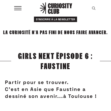
Aller
au
Recher
Recher
contenu
S'INSCRIRE À LA NEWSLETTER
À LA UNE
LA CURIOSITÉ N'A PAS FINI DE NOUS FAIRE AVANCER.
CLUBS
EVENTS
GIRLS NEXT ÉPISODE 6 :
RESSOURCES
FAUSTINE
ESHOP
Partir pour se trouver.
À PROPOS
C'est en Asie que Faustine a
dessiné son avenir...à Toulouse !