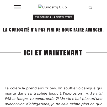
Aller
Recher
au
Recher
contenu
S'INSCRIRE À LA NEWSLETTER
À LA UNE
LA CURIOSITÉ N'A PAS FINI DE NOUS FAIRE AVANCER.
CLUBS
EVENTS
ICI ET MAINTENANT
RESSOURCES
ESHOP
À PROPOS
La colère la prend aux tripes. Un souffle volcanique qui
monte dans sa trachée jusqu’à l’explosion : « J
e n’ai
PAS le temps, tu comprends ?! Ma vie n’est plus qu’une
succession d’obligations, je ne sais même plus ce que