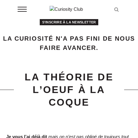
Aller
Recher
au
Recher
contenu
S'INSCRIRE À LA NEWSLETTER
À LA UNE
LA CURIOSITÉ N'A PAS FINI DE NOUS
CLUBS
FAIRE AVANCER.
EVENTS
RESSOURCES
LA THÉORIE DE
L’OEUF À LA
ESHOP
COQUE
À PROPOS
Je vous l’ai déjà dit
mais on n’est pas obligé de toujours tout