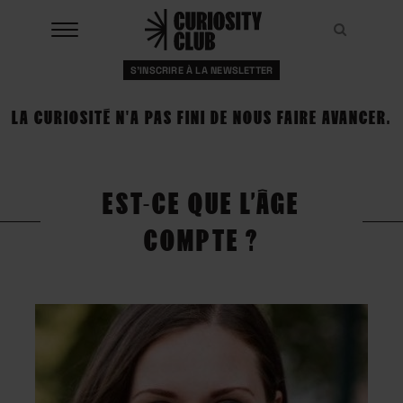
Aller
au
Recher
Recher
contenu
S'INSCRIRE À LA NEWSLETTER
À LA UNE
LA CURIOSITÉ N'A PAS FINI DE NOUS FAIRE AVANCER.
CLUBS
EVENTS
EST-CE QUE L’ÂGE
RESSOURCES
COMPTE ?
ESHOP
À PROPOS