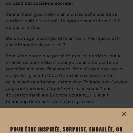
un candidat social-démocrate.
Sanna Marin gravit donc un à un les échelons de sa
carrière politique et mérite apparemment tout à fait
ce qui lui arrive.
Mais son âge, aurait pu être un frein. Pourquoi s’est-
elle affranchie de celui-ci ?
Peut-être parce que parmi toutes les barrières sur le
chemin de Sanna Marin pour parvenir à ce poste de
première ministre, finalement l’âge n’a pas beaucoup
compté. Il y avait d’abord son milieu social, le fait
qu’elle soit une femme,
même si la Finlande est l’
un des
pays qui a le plus d’égalité entre les sexes*
, son
éducation familiale à contre courant… Il y avait
beaucoup de raisons de ne pas y arriver.
Peut-être qu’elle s’est dit toute sa vie qu’elle n’avait
rien à perdre… et aussi que
le talent n’attendait pas le
nombre des années.
POUR ÊTRE INSPIRÉE, SURPRISE, EMBALLÉE, OU