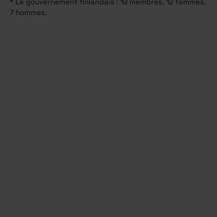
* Le gouvernement finlandais : 19 membres, 12 femmes,
7 hommes.