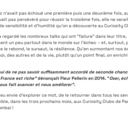
ac n’avait pas échoué une première puis une deuxième fois, a
avait pas persévéré pour réussir la troisième fois, elle ne sera
de sensibilité et d’humilité qu’on a découverte au Curiosity Cl
 a regardé les nombreux talks qui ont “failure” dans leur titre
ssent un peu partout dans le monde sur l’échec – et, surtout,
e le rebond, le sursaut, la résilience. Qu’en surmontant nos é
, des autres et de la vie, plutôt qu’un point final, on enrichi
hui de ne pas savoir suffisamment accordé de seconde chance
 France est riche”
dénonçait Fleur Pellerin en 2014. “
Oser, éc
nous fait avancer et nous améliorer”
.
 eu envie d’explorer ce mot, de le retourner dans tous les sen
 dans les trois prochains mois, aux Curiosity Clubs de Paris,
umbai !