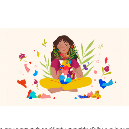
, nous avons envie de réfléchir ensemble, d’aller plus loin ave