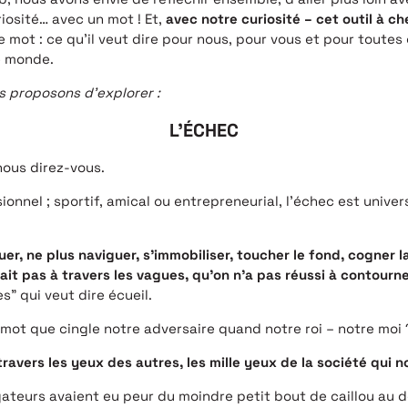
riosité… avec un mot ! Et,
avec notre curiosité – cet outil à che
e mot : ce qu’il veut dire pour nous, pour vous et pour tout
e monde.
s proposons d’explorer :
L’ÉCHEC
nous direz-vous.
ionnel ; sportif, amical ou entrepreneurial, l’échec est unive
r, ne plus naviguer, s’immobiliser, toucher le fond, cogner l
ait pas à travers les vagues, qu’on n’a pas réussi à contour
s” qui veut dire écueil.
e mot que cingle notre adversaire quand notre roi – notre moi
 travers les yeux des autres, les mille yeux de la société qui 
igateurs avaient eu peur du moindre petit bout de caillou au 