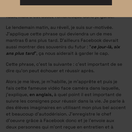
d’avoir peur et de ne pas se sentir à la hauter. Je
m’endors en pleurs, tout habillée sur le canapé. C’est
faux, mais c’est assez romanesque donc je garde.
Le lendemain matin, au réveil, je suis sur-motivée.
J’applique cette phrase qui deviendra un de mes
mantras 6 ans plus tard. D’ailleurs Facebook devrait
aussi montrer des souvenirs du futur : “
ce jour-là, six
ans plus tard
”, ça nous aiderait à garder le cap.
Cette phrase, c’est la suivante : c’est important de se
dire qu’on peut échouer et réussir après.
Alors je me lève, je m’habille, je m’apprête et puis je
fais cette fameuse vidéo face caméra dans laquelle,
j’explique,
en anglais,
à quel point il est important de
suivre les consignes pour réussir dans la vie. Je parle à
des élèves imaginaires en utilisant mon plus bel accent
et beaucoup d’autodérision. J’enregistre le chef
d’oeuvre grâce à Facebook donc et je l’envoie aux
deux personnes qui m’ont reçue en entretien et à