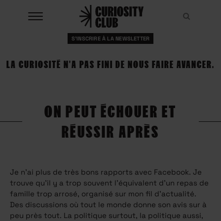
Aller
au
Recher
Recher
contenu
S'INSCRIRE À LA NEWSLETTER
À LA UNE
LA CURIOSITÉ N'A PAS FINI DE NOUS FAIRE AVANCER.
CLUBS
EVENTS
ON PEUT ÉCHOUER ET
RESSOURCES
RÉUSSIR APRÈS
ESHOP
À PROPOS
Je n’ai plus de très bons rapports avec Facebook. Je
trouve qu’il y a trop souvent l’équivalent d’un repas de
famille trop arrosé, organisé sur mon fil d’actualité.
Des discussions où tout le monde donne son avis sur à
peu près tout. La politique surtout, la politique aussi,