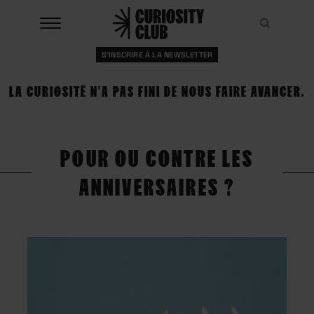
Aller
au
Recher
Recher
contenu
S'INSCRIRE À LA NEWSLETTER
À LA UNE
LA CURIOSITÉ N'A PAS FINI DE NOUS FAIRE AVANCER.
CLUBS
EVENTS
POUR OU CONTRE LES
RESSOURCES
ANNIVERSAIRES ?
ESHOP
À PROPOS