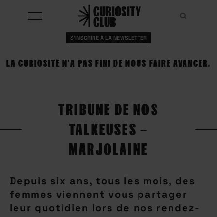
Aller
au
Recher
Recher
contenu
S'INSCRIRE À LA NEWSLETTER
À LA UNE
LA CURIOSITÉ N'A PAS FINI DE NOUS FAIRE AVANCER.
CLUBS
EVENTS
TRIBUNE DE NOS
RESSOURCES
TALKEUSES –
ESHOP
MARJOLAINE
À PROPOS
Depuis six ans, tous les mois, des
femmes viennent vous partager
leur quotidien lors de nos rendez-