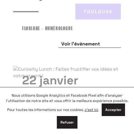
TOULOUSE
FLORIANE – NUMÉROLOGUE
Voir l'événement
22 janvier
Nous utilisons Google Analytics et Facebook Pixel afin d'analyser
RENNES
l'utilisation de notre site et vous offrir la meilleure expérience possible.
Pour toutes les informations sur nos cookies,
c'est ici
.
Accepter
CURIOSITY LUNCH : FAITES FRUCTIFIER VOS IDÉES
ET VOTRE ARGENT !
Refuser