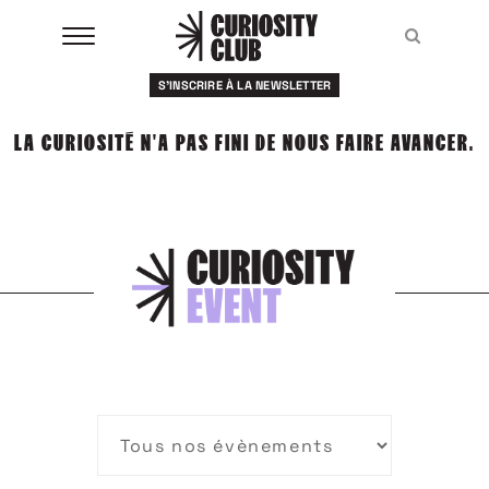
Aller
au
Recher
Recher
contenu
S'INSCRIRE À LA NEWSLETTER
À LA UNE
LA CURIOSITÉ N'A PAS FINI DE NOUS FAIRE AVANCER.
CLUBS
EVENTS
RESSOURCES
ESHOP
À PROPOS